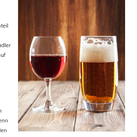
teil
adler
uf
n
Denn
len