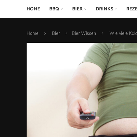
HOME
BBQ
BIER
DRINKS
REZ
Home
Bier
Bier Wissen
Wie viele Kalo