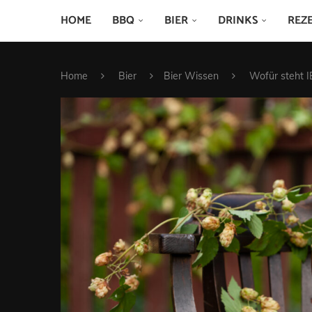
HOME
BBQ
BIER
DRINKS
REZ
Home
Bier
Bier Wissen
Wofür steht 