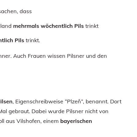
tsachen, dass
hland
mehrmals wöchentlich Pils
trinkt
lich Pils
trinkt.
änner. Auch Frauen wissen Pilsner und den
ilsen
, Eigenschreibweise “Plzeň”, benannt. Dort
al gebraut. Dabei wurde Pilsner nicht von
ll aus Vilshofen, einem
bayerischen