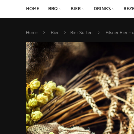
HOME
BBQ
BIER
DRINKS
REZ
Home
Bier
Bier Sorten
Pilsner Bier – 