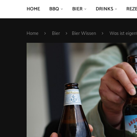
HOME
BBQ
BIER
DRINKS
REZ
Home
Bier
Bier Wissen
Was ist eigent