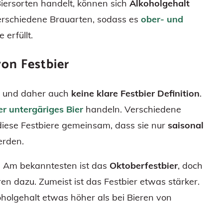
Biersorten handelt, können sich
Alkoholgehalt
verschiedene Brauarten, sodass es
ober- und
 erfüllt.
von Festbier
in und daher auch
keine klare Festbier Definition
.
er untergäriges Bier
handeln. Verschiedene
diese Festbiere gemeinsam, dass sie nur
saisonal
rden.
t. Am bekanntesten ist das
Oktoberfestbier
, doch
n dazu. Zumeist ist das Festbier etwas stärker.
oholgehalt etwas höher als bei Bieren von