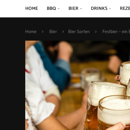
HOME
BBQ
BIER
DRINKS
REZ
Home
Bier
Bier Sorten
Festbier – ein