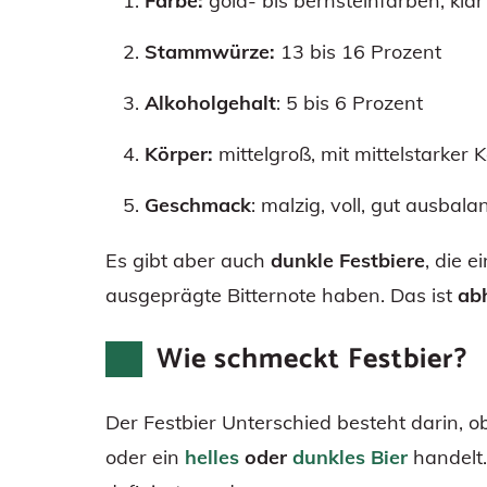
Farbe:
gold- bis bernsteinfarben, klar
Stammwürze:
13 bis 16 Prozent
Alkoholgehalt
: 5 bis 6 Prozent
Körper:
mittelgroß, mit mittelstarker 
Geschmack
: malzig, voll, gut ausbala
Es gibt aber auch
dunkle Festbiere
, die 
ausgeprägte Bitternote haben. Das ist
ab
Wie schmeckt Festbier?
Der Festbier Unterschied besteht darin, o
oder ein
helles
oder
dunkles Bier
handelt.