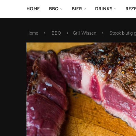
HOME
BBQ
BIER
DRINKS
REZ
Home
BBQ
Grill Wissen
Steak blutig gr