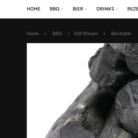
HOME
BBQ
BIER
DRINKS
REZ
Home
BBQ
Grill Wissen
Binchotan