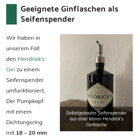
Geeignete Ginflaschen als
Seifenspender
Wir haben in
unserem Fall
den
Hendrick’s
Gin
zu einem
Seifenspender
umfunktioniert.
Der Pumpkopf
mit einem
Selbstgebauter Seifenspender
aus einer leeren Hendrick’s
Dichtungsring
Ginflasche
mit
18 – 20 mm