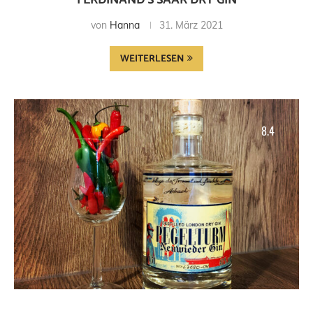
FERDINAND’S SAAR DRY GIN
von
Hanna
31. März 2021
WEITERLESEN
8.4