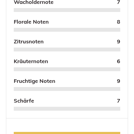
Wacholdernote
7
Florale Noten
8
Zitrusnoten
9
Kräuternoten
6
Fruchtige Noten
9
Schärfe
7