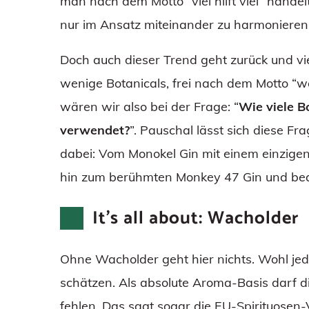
man nach dem Motto “viel hilft viel” hande
nur im Ansatz miteinander zu harmonieren
Doch auch dieser Trend geht zurück und viel
wenige Botanicals, frei nach dem Motto “w
wären wir also bei der Frage: “
Wie viele B
verwendet?
”. Pauschal lässt sich diese Fr
dabei: Vom Monokel Gin mit einem einzigen
hin zum berühmten Monkey 47 Gin und beacht
It’s all about: Wacholder
Ohne Wacholder geht hier nichts. Wohl jed
schätzen. Als absolute Aroma-Basis darf 
fehlen. Das sagt sogar die EU-Spirituose