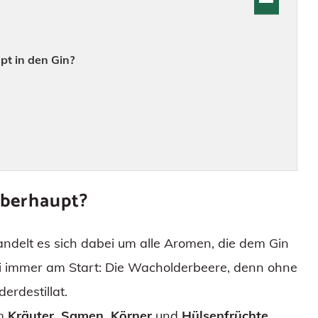
t in den Gin?
überhaupt?
andelt es sich dabei um alle Aromen, die dem Gin
ei immer am Start: Die Wacholderbeere, denn ohne
erdestillat.
em
Kräuter, Samen, Körner
und
Hülsenfrüchte,