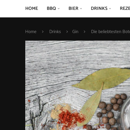
HOME
BBQ
BIER
DRINKS
REZ
Home
Drinks
Gin
Die beliebtesten Bot