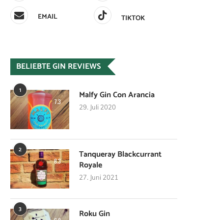
EMAIL
TIKTOK
BELIEBTE GIN REVIEWS
1
Malfy Gin Con Arancia
7.3
29. Juli 2020
2
Tanqueray Blackcurrant
8.3
Royale
27. Juni 2021
3
Roku Gin