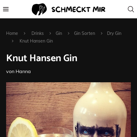
Home
Drinks
Gin
Gin Sorten
Dry Gin
Knut Hansen Gin
Knut Hansen Gin
von
Hanna