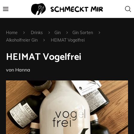
Home
Drinks
Gin
Gin Sorten
Alkoholfreier Gin
HEIMAT Vogelfrei
HEIMAT Vogelfrei
von
Hanna