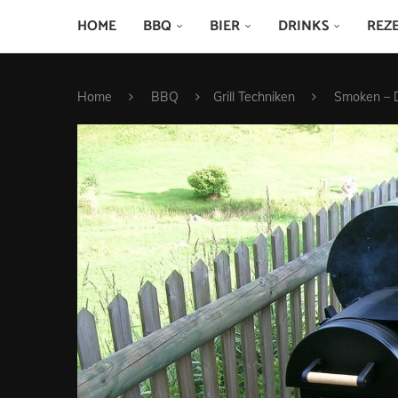
HOME
BBQ
BIER
DRINKS
REZ
Home
BBQ
Grill Techniken
Smoken – D