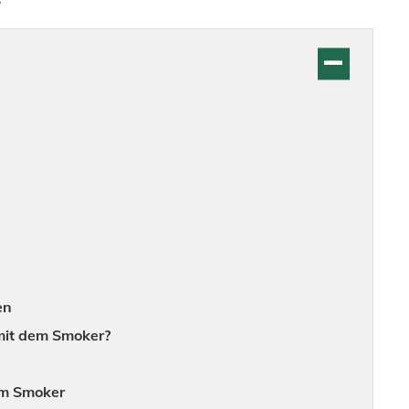
en
 mit dem Smoker?
em Smoker