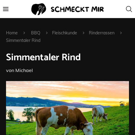
Home
BBQ
Fleischkunde
Rinderrassen
Simmentaler Rind
Simmentaler Rind
von
Michael