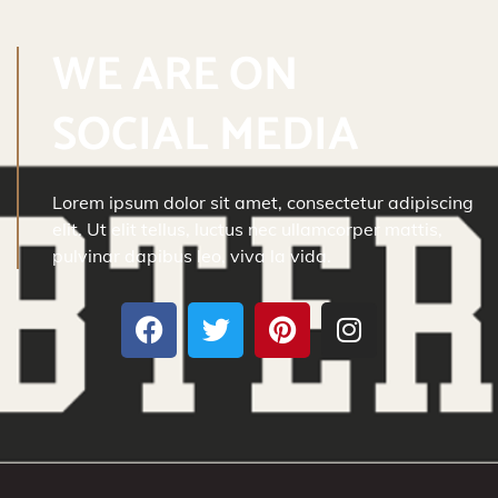
WE ARE ON
SOCIAL MEDIA
Lorem ipsum dolor sit amet, consectetur adipiscing
elit. Ut elit tellus, luctus nec ullamcorper mattis,
pulvinar dapibus leo, viva la vida.