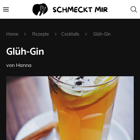
Home
Rezepte
Cocktails
Glüh-Gin
Glüh-Gin
von
Hanna