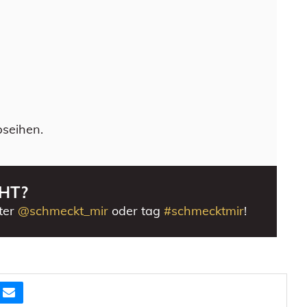
bseihen.
HT?
ter
@schmeckt_mir
oder tag
#schmecktmir
!