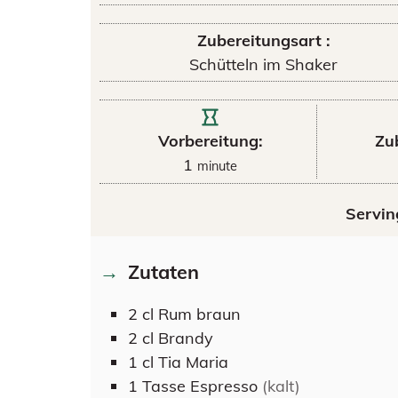
Zubereitungsart :
Schütteln im Shaker
Vorbereitung:
Zu
1
minute
Servin
Zutaten
2
cl
Rum braun
2
cl
Brandy
1
cl
Tia Maria
1
Tasse
Espresso
(kalt)