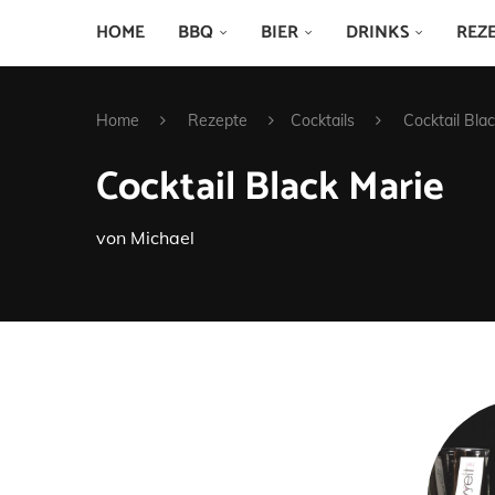
HOME
BBQ
BIER
DRINKS
REZ
Home
Rezepte
Cocktails
Cocktail Bla
Cocktail Black Marie
von
Michael