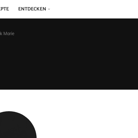
EPTE
ENTDECKEN
ck Marie