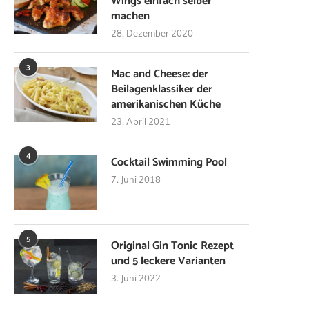
Wings einfach selber
machen
28. Dezember 2020
3
Mac and Cheese: der
Beilagenklassiker der
amerikanischen Küche
23. April 2021
4
Cocktail Swimming Pool
7. Juni 2018
5
Original Gin Tonic Rezept
und 5 leckere Varianten
3. Juni 2022