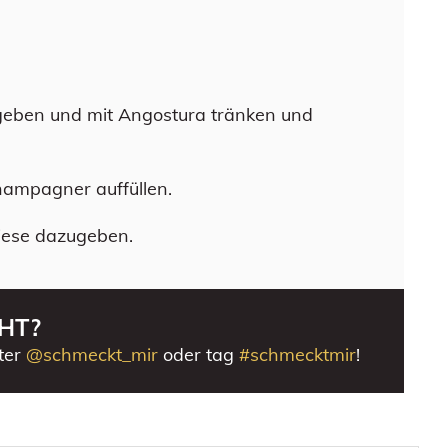
eben und mit Angostura tränken und
ampagner auffüllen.
diese dazugeben.
HT?
ter
@schmeckt_mir
oder tag
#schmecktmir
!