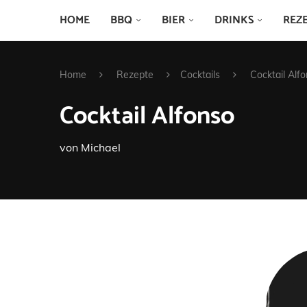
HOME
BBQ
BIER
DRINKS
REZ
Home
Rezepte
Cocktails
Cocktail Alf
Cocktail Alfonso
von
Michael