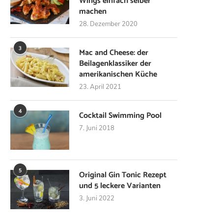
Wings einfach selber
machen
28. Dezember 2020
3
Mac and Cheese: der
Beilagenklassiker der
amerikanischen Küche
23. April 2021
4
Cocktail Swimming Pool
7. Juni 2018
5
Original Gin Tonic Rezept
und 5 leckere Varianten
3. Juni 2022