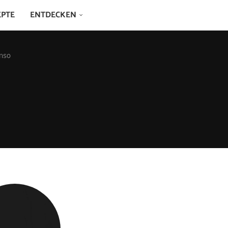
EPTE
ENTDECKEN
onso