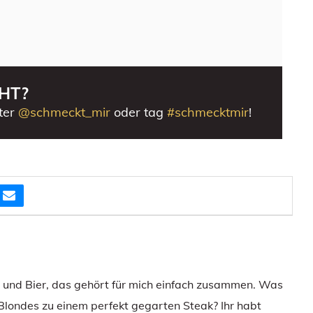
HT?
ter
@schmeckt_mir
oder tag
#schmecktmir
!
e und Bier, das gehört für mich einfach zusammen. Was
 Blondes zu einem perfekt gegarten Steak? Ihr habt