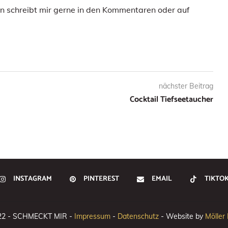
 schreibt mir gerne in den Kommentaren oder auf
nächster Beitrag
Cocktail Tiefseetaucher
INSTAGRAM
PINTEREST
EMAIL
TIKTO
22 - SCHMECKT MIR -
Impressum
-
Datenschutz
- Website by
Möller 