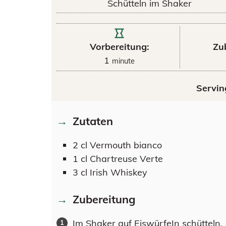
Schütteln im Shaker
Vorbereitung:
Zu
1
minute
Servin
Zutaten
2
cl
Vermouth bianco
1
cl
Chartreuse Verte
3
cl
Irish Whiskey
Zubereitung
Im Shaker auf EiswürfeIn schütteln.