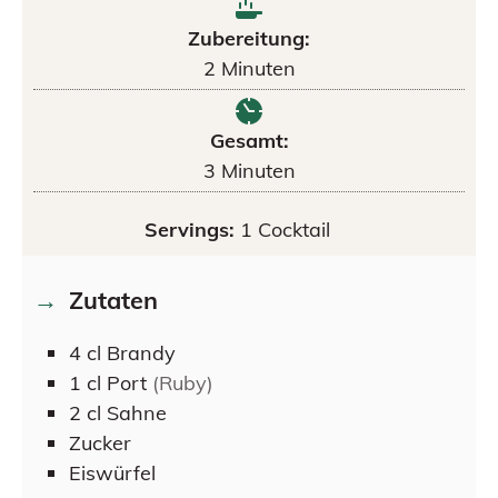
Zubereitung:
2
Minuten
Gesamt:
3
Minuten
Servings:
1
Cocktail
Zutaten
4
cl
Brandy
1
cl
Port
(Ruby)
2
cl
Sahne
Zucker
Eiswürfel