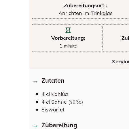
Zubereitungsart :
Anrichten im Trinkglas
Vorbereitung:
Zu
1
minute
Servin
Zutaten
4
cl
Kahlúa
4
cl
Sahne
(süße)
Eiswürfel
Zubereitung