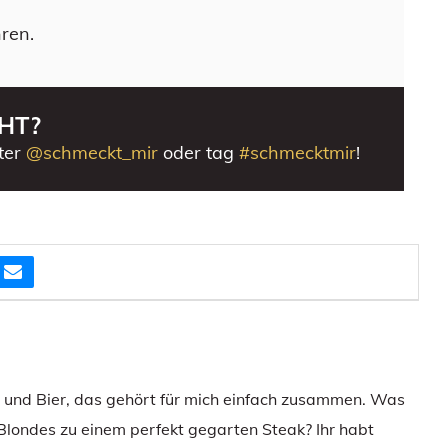
ren.
HT?
ter
@schmeckt_mir
oder tag
#schmecktmir
!
e und Bier, das gehört für mich einfach zusammen. Was
 Blondes zu einem perfekt gegarten Steak? Ihr habt