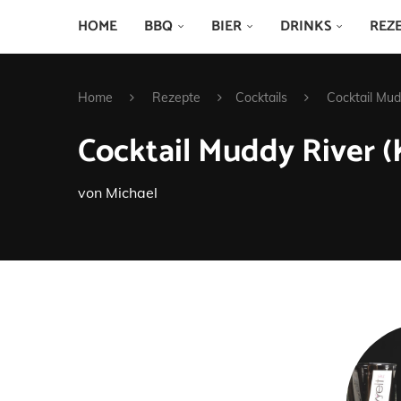
HOME
BBQ
BIER
DRINKS
REZ
Home
Rezepte
Cocktails
Cocktail Mud
Cocktail Muddy River 
von
Michael