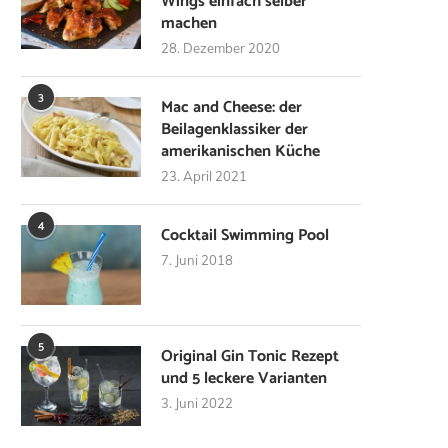
Wings einfach selber
machen
28. Dezember 2020
3
Mac and Cheese: der
Beilagenklassiker der
amerikanischen Küche
23. April 2021
4
Cocktail Swimming Pool
7. Juni 2018
5
Original Gin Tonic Rezept
und 5 leckere Varianten
3. Juni 2022