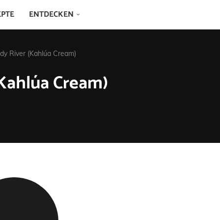
EPTE
ENTDECKEN
dy River (Kahlúa Cream)
(Kahlúa Cream)