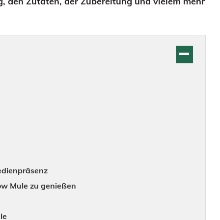
g, den Zutaten, der Zubereitung und vielem mehr
edienpräsenz
ow Mule zu genießen
le