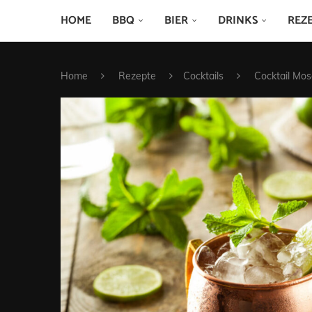
HOME
BBQ
BIER
DRINKS
REZ
Home
Rezepte
Cocktails
Cocktail Mo