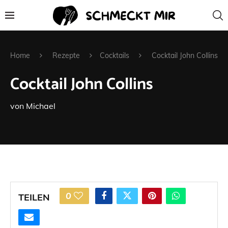
Home
Rezepte
Cocktails
Cocktail John Collins
Cocktail John Collins
von
Michael
0
TEILEN