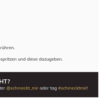
mrühren.
spritzen und diese dazugeben.
HT?
ter
@schmeckt_mir
oder tag
#schmecktmir
!