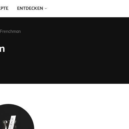
EPTE
ENTDECKEN
t Frenchman
n