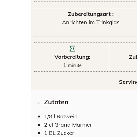
Zubereitungsart :
Anrichten im Trinkglas
Vorbereitung:
Zu
1
minute
Servin
Zutaten
1/8
l
Rotwein
2
cl
Grand Marnier
1
BL
Zucker