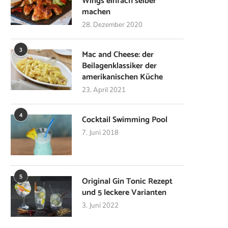
Wings einfach selber
machen
28. Dezember 2020
3
Mac and Cheese: der
Beilagenklassiker der
amerikanischen Küche
23. April 2021
4
Cocktail Swimming Pool
7. Juni 2018
5
Original Gin Tonic Rezept
und 5 leckere Varianten
3. Juni 2022