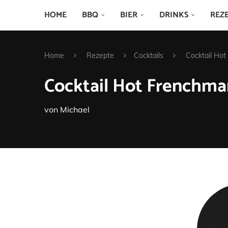
HOME
BBQ
BIER
DRINKS
REZ
Home
Rezepte
Cocktails
Cocktail Ho
Cocktail Hot Frenchma
von
Michael