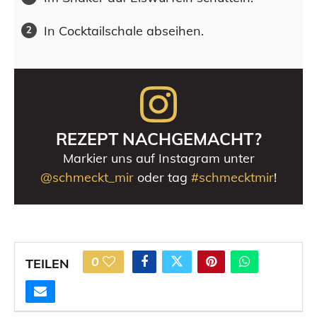
In Cocktailschale abseihen.
REZEPT NACHGEMACHT?
Markier uns auf Instagram unter
@schmeckt_mir
oder tag
#schmecktmir
!
0
TEILEN