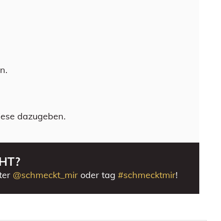
n.
diese dazugeben.
HT?
ter
@schmeckt_mir
oder tag
#schmecktmir
!