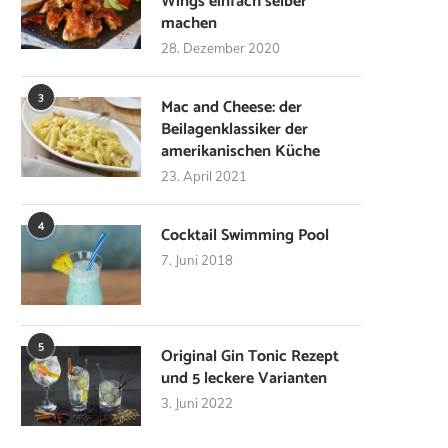
Wings einfach selber
machen
28. Dezember 2020
3
Mac and Cheese: der
Beilagenklassiker der
amerikanischen Küche
23. April 2021
4
Cocktail Swimming Pool
7. Juni 2018
5
Original Gin Tonic Rezept
und 5 leckere Varianten
3. Juni 2022