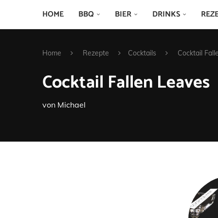
HOME
BBQ
BIER
DRINKS
REZ
Home
Rezepte
Cocktails
Cocktail Fal
Cocktail Fallen Leaves
von
Michael