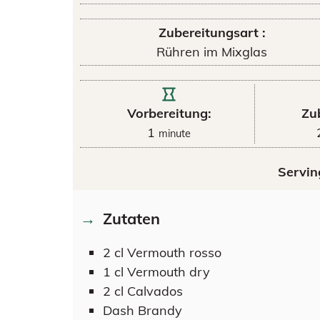
Zubereitungsart :
Rühren im Mixglas
Vorbereitung:
Zu
1
minute
Servin
Zutaten
2
cl
Vermouth rosso
1
cl
Vermouth dry
2
cl
Calvados
Dash
Brandy