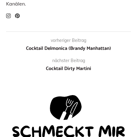
Kanälen.
vorheriger Beitrag
Cocktail Delmonica (Brandy Manhattan)
nächster Beitrag
Cocktail Dirty Martini