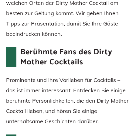
welchen Orten der Dirty Mother Cocktail am
besten zur Geltung kommt. Wir geben Ihnen
Tipps zur Präsentation, damit Sie Ihre Gäste
beeindrucken können.
Berühmte Fans des Dirty
Mother Cocktails
Prominente und ihre Vorlieben für Cocktails –
das ist immer interessant! Entdecken Sie einige
berühmte Persönlichkeiten, die den Dirty Mother
Cocktail lieben, und hören Sie einige
unterhaltsame Geschichten darüber.