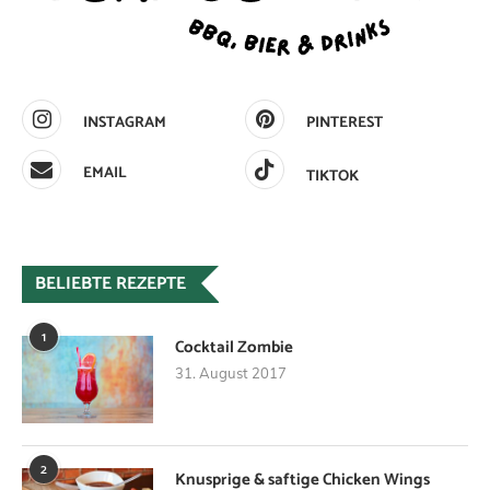
INSTAGRAM
PINTEREST
EMAIL
TIKTOK
BELIEBTE REZEPTE
1
Cocktail Zombie
31. August 2017
2
Knusprige & saftige Chicken Wings