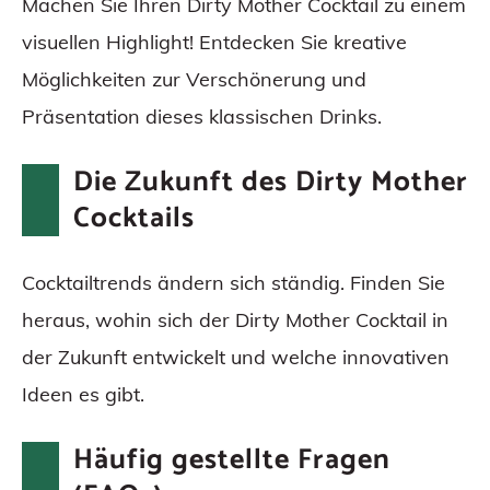
Machen Sie Ihren Dirty Mother Cocktail zu einem
visuellen Highlight! Entdecken Sie kreative
Möglichkeiten zur Verschönerung und
Präsentation dieses klassischen Drinks.
Die Zukunft des Dirty Mother
Cocktails
Cocktailtrends ändern sich ständig. Finden Sie
heraus, wohin sich der Dirty Mother Cocktail in
der Zukunft entwickelt und welche innovativen
Ideen es gibt.
Häufig gestellte Fragen