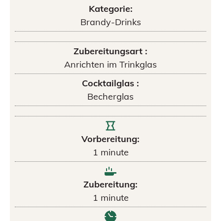
Kategorie:
Brandy-Drinks
Zubereitungsart :
Anrichten im Trinkglas
Cocktailglas :
Becherglas
Vorbereitung:
1
minute
Zubereitung:
1
minute