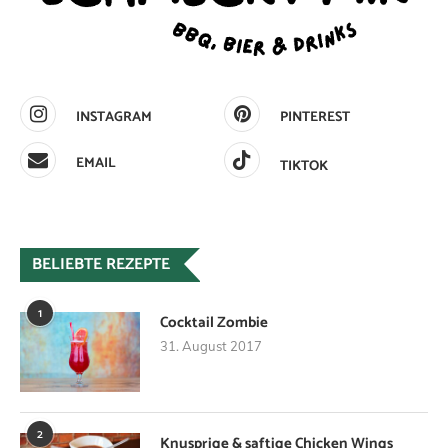
INSTAGRAM
PINTEREST
EMAIL
TIKTOK
BELIEBTE REZEPTE
1
Cocktail Zombie
31. August 2017
2
Knusprige & saftige Chicken Wings