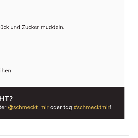
tück und Zucker muddeln.
ihen.
HT?
ter
@schmeckt_mir
oder tag
#schmecktmir
!