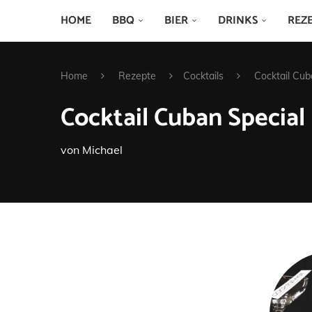
HOME
BBQ
BIER
DRINKS
REZ
Home
Rezepte
Cocktails
Cocktail Cub
Cocktail Cuban Special
von
Michael