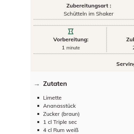
Zubereitungsart :
Schütteln im Shaker
Vorbereitung:
Zu
1
minute
Servin
Zutaten
Limette
Ananasstück
Zucker (braun)
1
cl
Triple sec
4
cl
Rum weiß