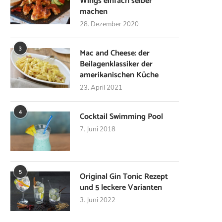
Wings einfach selber
machen
28. Dezember 2020
3
Mac and Cheese: der
Beilagenklassiker der
amerikanischen Küche
23. April 2021
4
Cocktail Swimming Pool
7. Juni 2018
5
Original Gin Tonic Rezept
und 5 leckere Varianten
3. Juni 2022