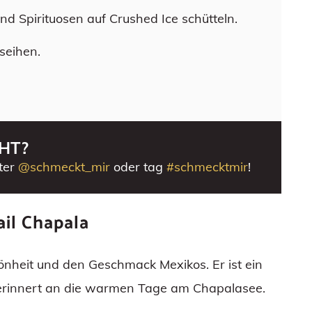
nd Spirituosen auf Crushed Ice schütteln.
seihen.
HT?
ter
@schmeckt_mir
oder tag
#schmecktmir
!
il Chapala
önheit und den Geschmack Mexikos. Er ist ein
erinnert an die warmen Tage am Chapalasee.