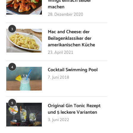
Wings einfach selber
machen
28. Dezember 2020
3
Mac and Cheese: der
Beilagenklassiker der
amerikanischen Küche
23. April 2021
4
Cocktail Swimming Pool
7. Juni 2018
5
Original Gin Tonic Rezept
und 5 leckere Varianten
3. Juni 2022