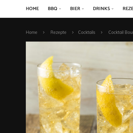
HOME
BBQ
BIER
DRINKS
REZ
Home
Rezepte
Cocktails
Cocktail Bou