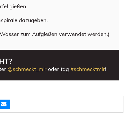
fel gießen.
enspirale dazugeben.
 Wasser zum Aufgießen verwendet werden.)
HT?
ter
@schmeckt_mir
oder tag
#schmecktmir
!