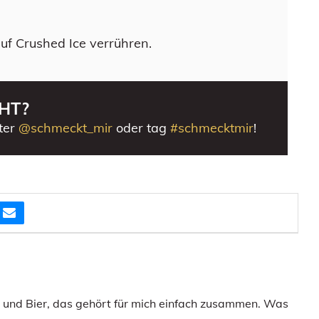
uf Crushed Ice verrühren.
HT?
ter
@schmeckt_mir
oder tag
#schmecktmir
!
e und Bier, das gehört für mich einfach zusammen. Was