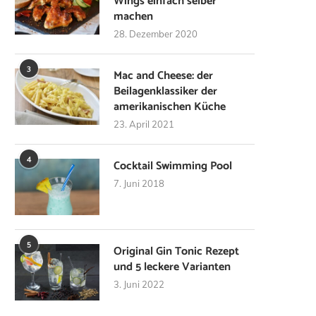
Wings einfach selber
machen
28. Dezember 2020
3
Mac and Cheese: der
Beilagenklassiker der
amerikanischen Küche
23. April 2021
4
Cocktail Swimming Pool
7. Juni 2018
5
Original Gin Tonic Rezept
und 5 leckere Varianten
3. Juni 2022