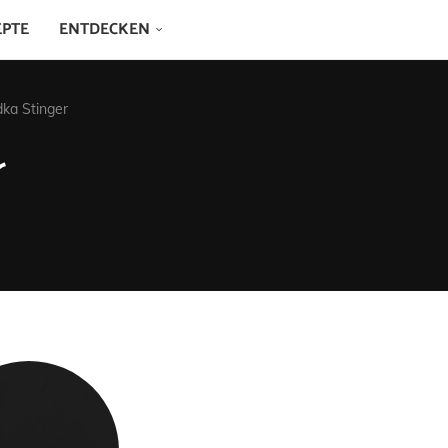
EPTE
ENTDECKEN
ka Stinger
r