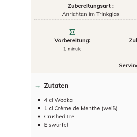
Zubereitungsart :
Anrichten im Trinkglas
Vorbereitung:
Zu
1
minute
Servin
Zutaten
4
cl
Wodka
1
cl
Crème de Menthe (weiß)
Crushed Ice
Eiswürfel