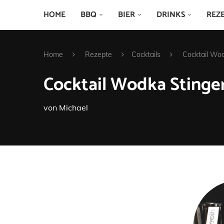
HOME
BBQ
BIER
DRINKS
REZ
Home
Rezepte
Cocktails
Cocktail Wod
Cocktail Wodka Stinge
von
Michael