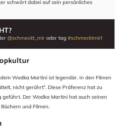
ker schwört dabei auf sein persönliches
HT?
ter
@schmeckt_mir
oder tag
#schmecktmir
!
Popkultur
em Wodka Martini ist legendär. In den Filmen
telt, nicht gerührt”. Diese Präferenz hat zu
g geführt. Der Wodka Martini hat auch seinen
, Büchern und Filmen.
n