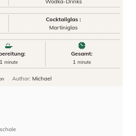
Wodka-Drinks
Cocktailglas :
Martiniglas
bereitung:
Gesamt:
1
1
minute
minute
Author:
Michael
on
nschale