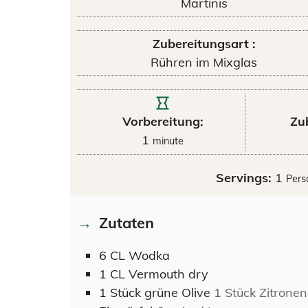
Martinis
Zubereitungsart :
Rühren im Mixglas
Vorbereitung:
Zu
1
minute
Servings:
1
Pers
Zutaten
6
CL
Wodka
1
CL
Vermouth dry
1
Stück
grüne Olive
1 Stück Zitrone