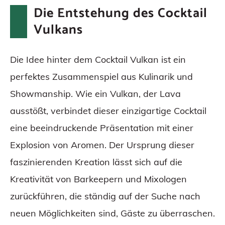
Grenzen des Spektakels: Kritik und
Die Entstehung des Cocktail
Bedenken
Vulkans
Die Zukunft des Cocktailvulkans
Fazit
Die Idee hinter dem Cocktail Vulkan ist ein
Häufig gestellte Fragen
perfektes Zusammenspiel aus Kulinarik und
Showmanship. Wie ein Vulkan, der Lava
ausstößt, verbindet dieser einzigartige Cocktail
eine beeindruckende Präsentation mit einer
Explosion von Aromen. Der Ursprung dieser
faszinierenden Kreation lässt sich auf die
Kreativität von Barkeepern und Mixologen
zurückführen, die ständig auf der Suche nach
neuen Möglichkeiten sind, Gäste zu überraschen.