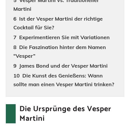
Vesper Martini vs. Traditioneller
Martini
Ist der Vesper Martini der richtige
Cocktail für Sie?
Experimentieren Sie mit Variationen
Die Faszination hinter dem Namen
“Vesper”
James Bond und der Vesper Martini
Die Kunst des Genießens: Wann
sollte man einen Vesper Martini trinken?
Der Vesper Martini in der Popkultur
Geselligkeit und Vesper Martini: Eine
Die Ursprünge des Vesper
perfekte Kombination
Martini
Fazit