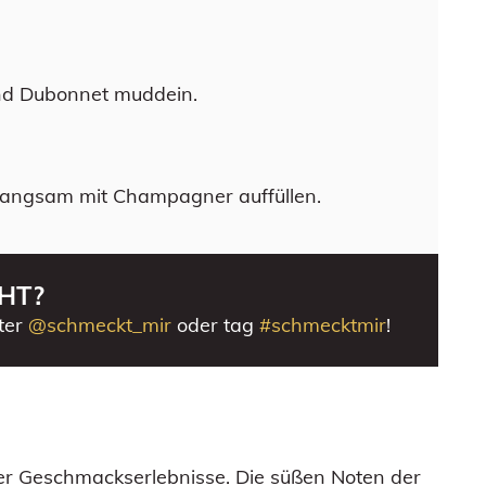
nd Dubonnet muddein.
langsam mit Champagner auffüllen.
HT?
ter
@schmeckt_mir
oder tag
#schmecktmir
!
euer Geschmackserlebnisse. Die süßen Noten der