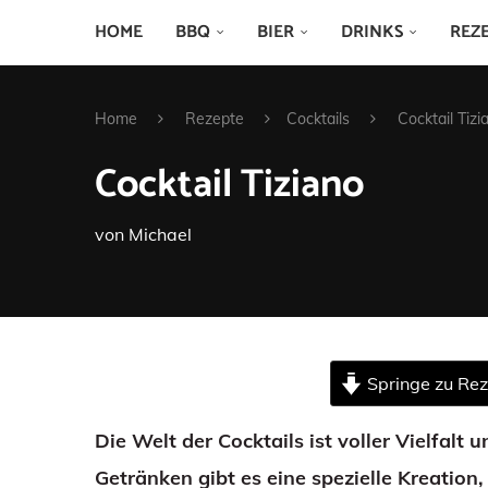
HOME
BBQ
BIER
DRINKS
REZ
Home
Rezepte
Cocktails
Cocktail Tizi
Cocktail Tiziano
von
Michael
Springe zu Re
Die Welt der Cocktails ist voller Vielfalt 
Getränken gibt es eine spezielle Kreation