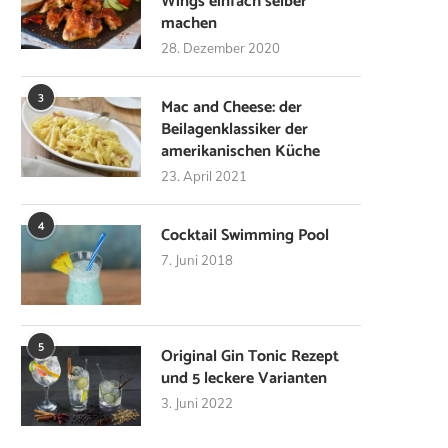
Wings einfach selber
machen
28. Dezember 2020
3
Mac and Cheese: der
Beilagenklassiker der
amerikanischen Küche
23. April 2021
4
Cocktail Swimming Pool
7. Juni 2018
5
Original Gin Tonic Rezept
und 5 leckere Varianten
3. Juni 2022