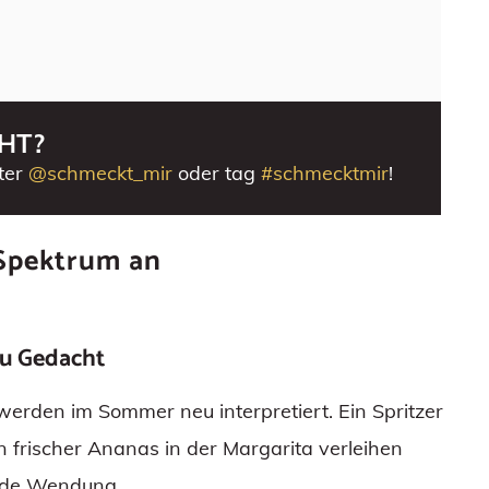
HT?
ter
@schmeckt_mir
oder tag
#schmecktmir
!
n Spektrum an
eu Gedacht
 werden im Sommer neu interpretiert. Ein Spritzer
 frischer Ananas in der Margarita verleihen
nde Wendung.