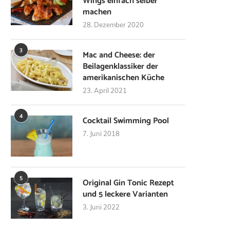
Wings einfach selber
machen
28. Dezember 2020
3
Mac and Cheese: der
Beilagenklassiker der
amerikanischen Küche
23. April 2021
4
Cocktail Swimming Pool
7. Juni 2018
5
Original Gin Tonic Rezept
und 5 leckere Varianten
3. Juni 2022