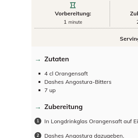
Vorbereitung:
Zu
1
minute
Servin
Zutaten
4
cl
Orangensaft
Dashes
Angostura-Bitters
7 up
Zubereitung
In Longdrinkglas Orangensaft auf Ei
Dashes Angostura dazugeben.