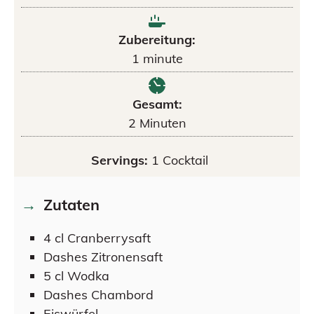
Zubereitung:
1
minute
Gesamt:
2
Minuten
Servings:
1
Cocktail
Zutaten
4
cl
Cranberrysaft
Dashes
Zitronensaft
5
cl
Wodka
Dashes
Chambord
Eiswürfel