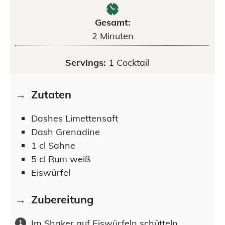
Gesamt:
2
Minuten
Servings:
1
Cocktail
Zutaten
Dashes
Limettensaft
Dash
Grenadine
1
cl
Sahne
5
cl
Rum weiß
Eiswürfel
Zubereitung
Im Shaker auf Eiswürfeln schütteln.