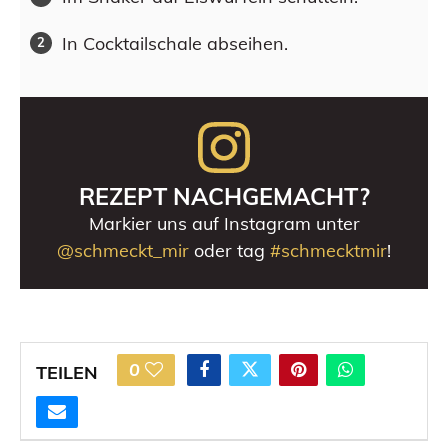
In Cocktailschale abseihen.
REZEPT NACHGEMACHT?
Markier uns auf Instagram unter
@schmeckt_mir
oder tag
#schmecktmir
!
0
TEILEN