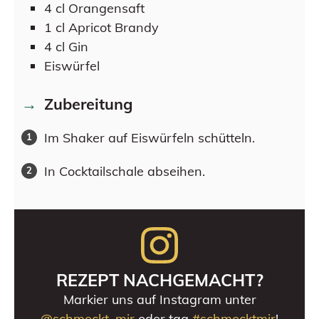
4
cl
Orangensaft
1
cl
Apricot Brandy
4
cl
Gin
Eiswürfel
Zubereitung
Im Shaker auf Eiswürfeln schütteln.
In Cocktailschale abseihen.
REZEPT NACHGEMACHT?
Markier uns auf Instagram unter
@schmeckt_mir
oder tag
#schmecktmir
!