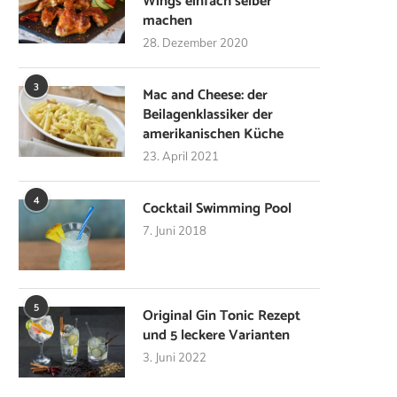
Wings einfach selber
machen
28. Dezember 2020
3
Mac and Cheese: der
Beilagenklassiker der
amerikanischen Küche
23. April 2021
4
Cocktail Swimming Pool
7. Juni 2018
5
Original Gin Tonic Rezept
und 5 leckere Varianten
3. Juni 2022