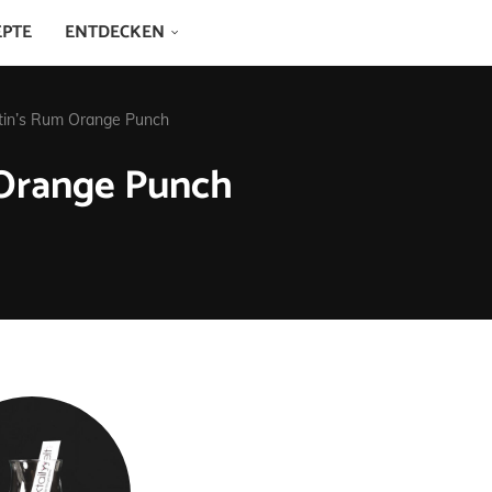
EPTE
ENTDECKEN
rtin’s Rum Orange Punch
 Orange Punch