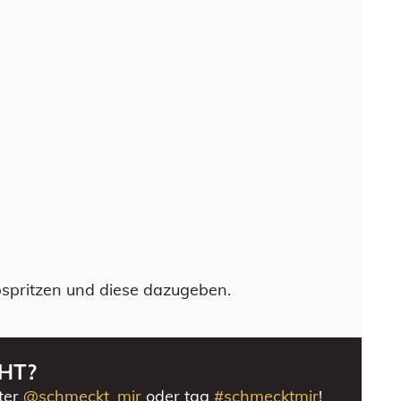
spritzen und diese dazugeben.
HT?
ter
@schmeckt_mir
oder tag
#schmecktmir
!