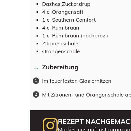
Dashes
Zuckersirup
4
cl
Orangensaft
1
cl
Southern Comfort
4
cl
Rum braun
1
cl
Rum braun
(hochproz.)
Zitronenschale
Orangenschale
Zubereitung
Im feuerfesten Glas erhitzen,
Mit Zitronen- und Orangenschale ab
REZEPT NACHGEMAC
Markier uns auf Instagram un