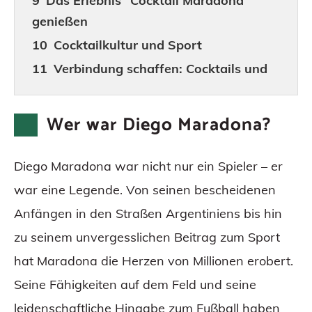
Das Erlebnis “Cocktail Maradona”
genießen
Cocktailkultur und Sport
Verbindung schaffen: Cocktails und
Nostalgie
Die Seele heben, Geschichten teilen
Wer war Diego Maradona?
Vom Tresen in die Welt: Globale
Reichweite
Diego Maradona war nicht nur ein Spieler – er
Fazit
war eine Legende. Von seinen bescheidenen
FAQs zum “Cocktail Maradona”
Anfängen in den Straßen Argentiniens bis hin
zu seinem unvergesslichen Beitrag zum Sport
hat Maradona die Herzen von Millionen erobert.
Seine Fähigkeiten auf dem Feld und seine
leidenschaftliche Hingabe zum Fußball haben