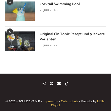
4
Cocktail Swimming Pool
7. Juni 2018
5
Original Gin Tonic Rezept und 5 leckere
Varianten
3. Juni 2022
© 2022 - SCHMECKT MIR -
Impressum
-
Datenschutz
- Website by
Möller
Digital