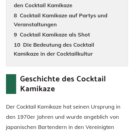
den Cocktail Kamikaze
Cocktail Kamikaze auf Partys und
Veranstaltungen
Cocktail Kamikaze als Shot
Die Bedeutung des Cocktail
Kamikaze in der Cocktailkultur
Einfluss des Cocktail Kamikaze auf
andere Cocktails
Geschichte des Cocktail
Cocktail Kamikaze als Klassiker
Kamikaze
Fazit
Häufig gestellte Fragen (FAQs)
Der Cocktail Kamikaze hat seinen Ursprung in
den 1970er Jahren und wurde angeblich von
japanischen Bartendern in den Vereinigten