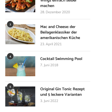
Wings einfach selber
machen
28. Dezember 2020
3
Mac and Cheese: der
Beilagenklassiker der
amerikanischen Küche
23. April 2021
4
Cocktail Swimming Pool
7. Juni 2018
5
Original Gin Tonic Rezept
und 5 leckere Varianten
3. Juni 2022