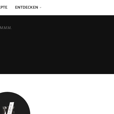
EPTE
ENTDECKEN
 M.M.M.