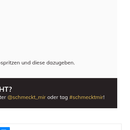
spritzen und diese dazugeben.
HT?
ter
@schmeckt_mir
oder tag
#schmecktmir
!