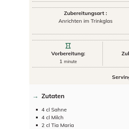
Zubereitungsart :
Anrichten im Trinkglas
Vorbereitung:
Zu
1
minute
Servin
Zutaten
4
cl
Sahne
4
cl
Milch
2
cl
Tia Maria