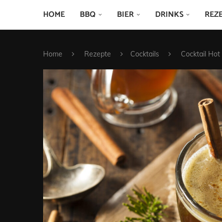
HOME
BBQ
BIER
DRINKS
REZ
Home
Rezepte
Cocktails
Cocktail Ho