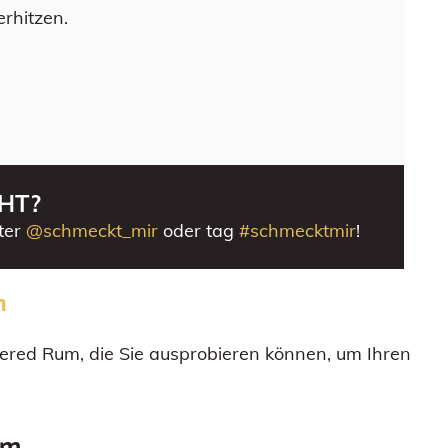
rhitzen.
HT?
ter
@schmeckt_mir
oder tag
#schmecktmir
!
m
tered Rum, die Sie ausprobieren können, um Ihren
um