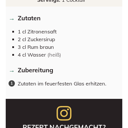
Zutaten
1
cl
Zitronensaft
2
cl
Zuckersirup
3
cl
Rum braun
4
cl
Wasser
(heiß)
Zubereitung
Zutaten im feuerfesten Glas erhitzen.
REZEPT NACHGEMACHT?