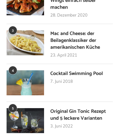
Wings einfach selber
machen
28. Dezember 2020
3
Mac and Cheese: der
Beilagenklassiker der
amerikanischen Küche
23. April 2021
4
Cocktail Swimming Pool
7. Juni 2018
5
Original Gin Tonic Rezept
und 5 leckere Varianten
3. Juni 2022