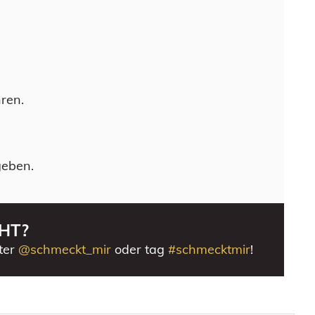
ren.
geben.
HT?
ter
@schmeckt_mir
oder tag
#schmecktmir
!