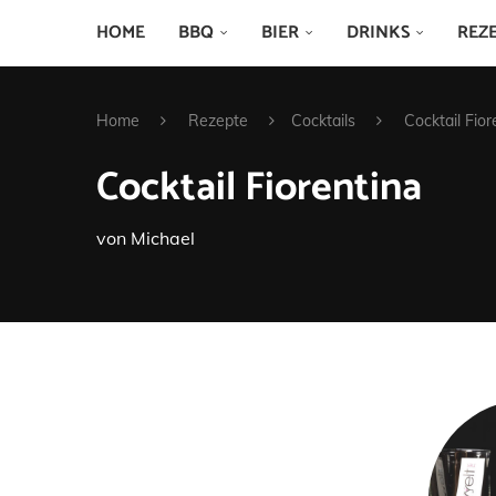
HOME
BBQ
BIER
DRINKS
REZ
Home
Rezepte
Cocktails
Cocktail Fior
Cocktail Fiorentina
von
Michael