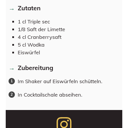
Zutaten
1
cl
Triple sec
1/8
Saft der Limette
4
cl
Cranberrysaft
5
cl
Wodka
Eiswürfel
Zubereitung
Im Shaker auf Eiswürfeln schütteln.
In Cocktailschale abseihen.